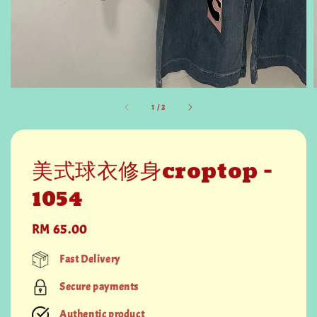
1
/
2
美式球衣修身croptop -
1054
Regular
RM 65.00
price
Fast Delivery
Secure payments
Authentic product