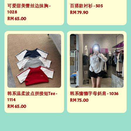
可爱甜美蕾丝边抹胸 -
百搭款衬衫 - 505
1028
Regular
RM 79.90
Regular
RM 65.00
price
price
韩系温柔波点拼接短Tee -
韩系慵懒字母斜肩 - 1036
1114
Regular
RM 75.00
Regular
RM 65.00
price
price