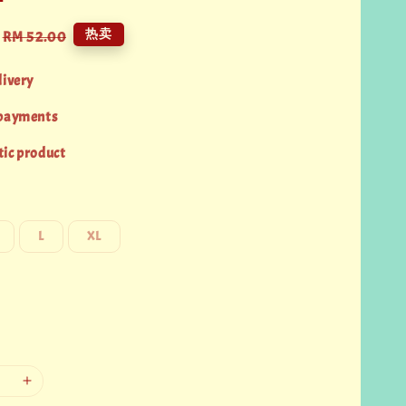
Regular
热卖
RM 52.00
price
livery
 payments
ic product
L
XL