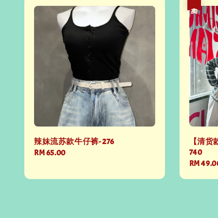
热卖
辣妹流苏款牛仔裤- 276
【清货款
740
Regular
RM 65.00
Sale
RM 49.0
price
price