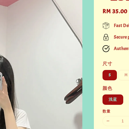
Sale
RM 35.00
price
Fast De
Secure
Authent
尺寸
S
M
颜色
浅蓝
数量