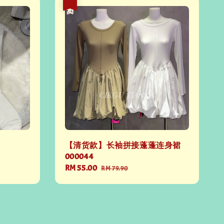
热卖
【清货款】长袖拼接蓬蓬连身裙
000044
Sale
RM 55.00
Regular
RM 79.90
price
price