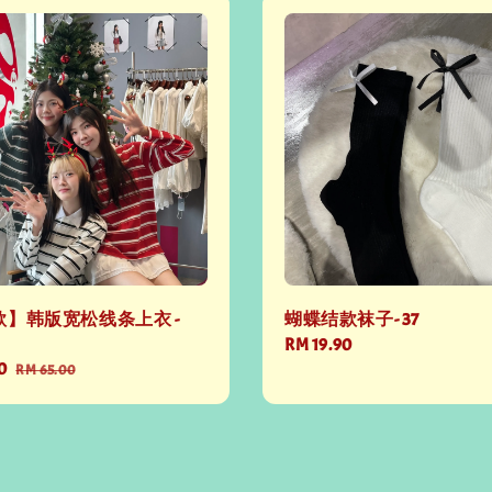
】韩版宽松线条上衣 -
蝴蝶结款袜子- 37
Regular
RM 19.90
0
Regular
price
RM 65.00
price