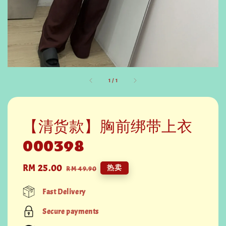
1
/
1
【清货款】胸前绑带上衣
000398
Sale
RM 25.00
Regular
热卖
RM 49.90
price
price
Fast Delivery
Secure payments