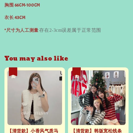
胸围 66CM-100CM
衣长 43CM
*尺寸为人工测量
存在
2-3cm
误差属于正常范围
You may also like
热卖
热卖
【清货款】小香风气质马
【清货款】韩版宽松线条