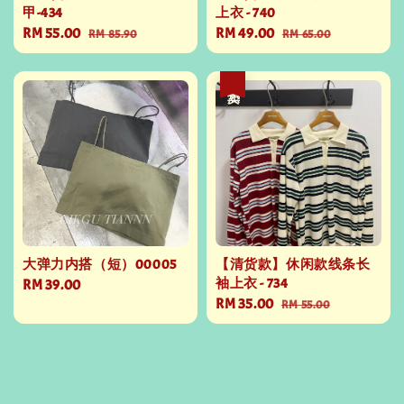
甲-434
上衣 - 740
Sale
RM 55.00
Regular
Sale
RM 49.00
Regular
RM 85.90
RM 65.00
price
price
price
price
热卖
大弹力内搭（短）00005
【清货款】休闲款线条长
袖上衣 - 734
Regular
RM 39.00
Sale
RM 35.00
Regular
price
RM 55.00
price
price