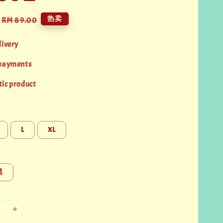
Regular
热卖
RM 89.00
price
livery
 payments
ic product
L
XL
黑