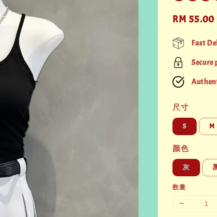
Sale
RM 55.00
price
Fast De
Secure
Authent
尺寸
S
M
颜色
灰
数量