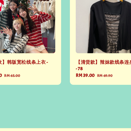
】韩版宽松线条上衣 -
【清货款】辣妹款线条连
- 78
0
Regular
Sale
RM 39.00
Regular
RM 65.00
RM 69.90
price
price
price