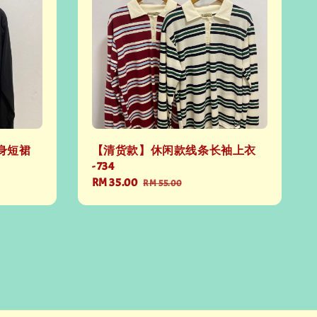
身短裙
【清货款】休闲款线条长袖上衣
- 734
Sale
RM 35.00
Regular
RM 55.00
price
price