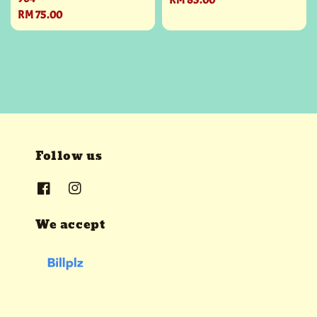
Regular
RM 85.00
Regular
RM 75.00
price
price
Follow us
We accept