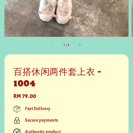
1
/
3
百搭休闲两件套上衣 -
1004
Regular
RM 79.00
price
Fast Delivery
Secure payments
Authentic product