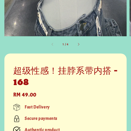
1
/
4
超级性感！挂脖系带内搭 -
168
Regular
RM 49.00
price
Fast Delivery
Secure payments
Authentic product