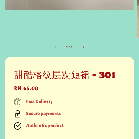
1
/
3
甜酷格纹层次短裙 - 301
Regular
RM 65.00
price
Fast Delivery
Secure payments
Authentic product