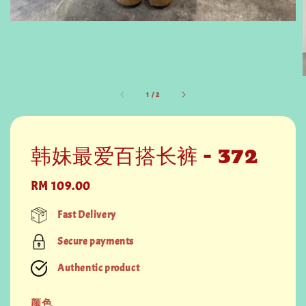
1
/
2
韩妹最爱百搭长裤 - 372
Regular
RM 109.00
price
Fast Delivery
Secure payments
Authentic product
颜色