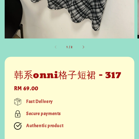
1
/
2
韩系onni格子短裙 - 317
Regular
RM 69.00
price
Fast Delivery
Secure payments
Authentic product