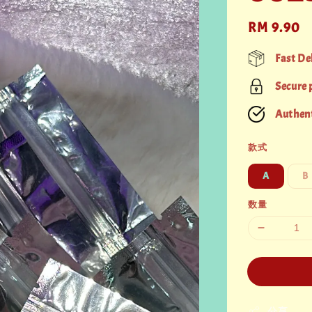
Regular
RM 9.90
price
Fast De
Secure
Authent
款式
A
B
数量
分享