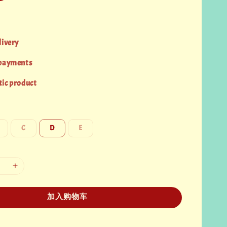
livery
 payments
ic product
C
D
E
加入购物车