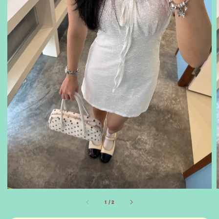
1
/
2