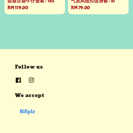
甜妹百搭牛仔套装 - 185
气质风纽扣连身裙 - 61
Regular
RM 119.00
Regular
RM 79.00
price
price
Follow us
We accept