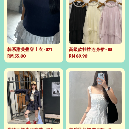
韩系甜美叠穿上衣 - 571
高級款挂脖连身裙 - 88
Regular
RM 55.00
Regular
RM 89.90
price
price