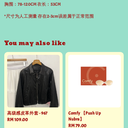
胸围：78-120CM 衣长：53CM
*尺寸为人工测量 存在2-3cm误差属于正常范围
You may also like
高级感皮革外套 - 967
Comfy 【Push Up
Nubra】
Regular
RM 109.00
Regular
RM 79.00
price