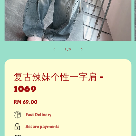
1
/
3
复古辣妹个性一字肩 -
1069
Regular
RM 69.00
price
Fast Delivery
Secure payments