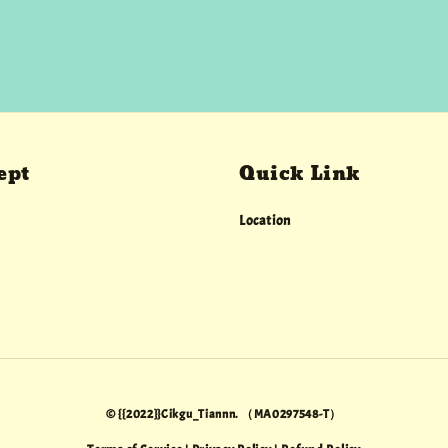
ept
Quick Link
Location
© {{2022}}Cikgu_Tiannn. （MA0297548-T）