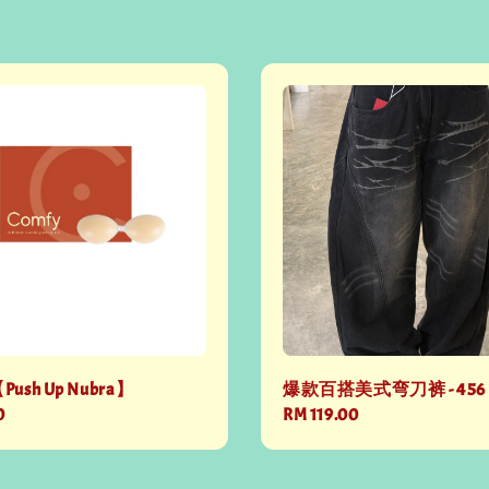
【Push Up Nubra】
爆款百搭美式弯刀裤 - 456
0
Regular
RM 119.00
price