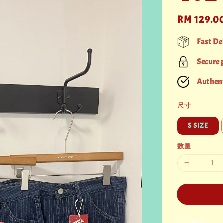
Regular
RM 129.0
price
Fast De
Secure
Authent
尺寸
S SIZE
数量
分享