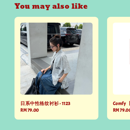
You may also like
日系中性格纹衬衫 - 1123
Comfy 
Regular
RM 79.00
Regular
RM 79.0
price
price