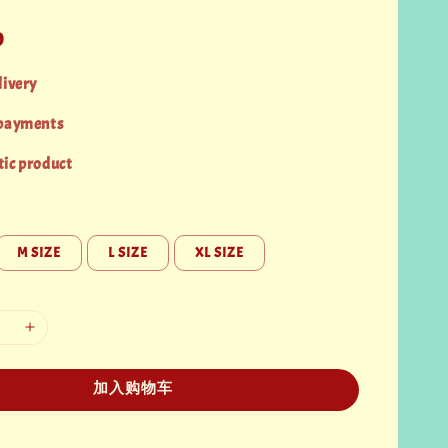
0
livery
 payments
ic product
M SIZE
L SIZE
XL SIZE
加入购物车