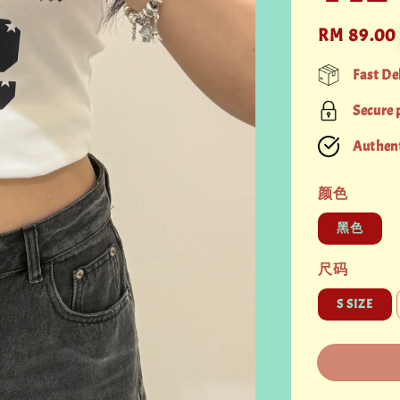
Regular
RM 89.00
price
Fast De
Secure
Authent
颜色
黑色
尺码
S SIZE