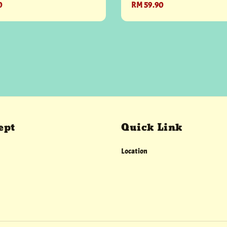
0
Regular
RM 59.90
price
ept
Quick Link
Location