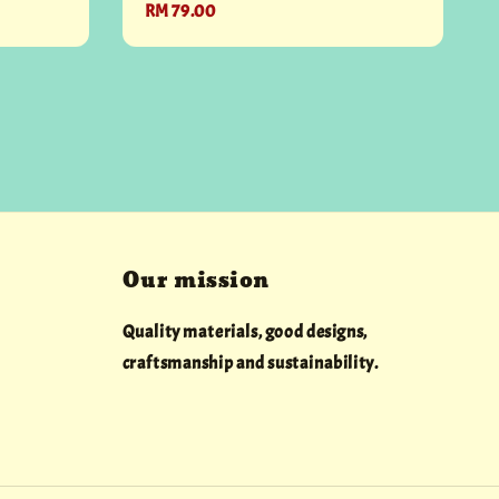
Regular
RM 79.00
price
Our mission
Quality materials, good designs,
craftsmanship and sustainability.