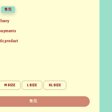
售完
livery
 payments
ic product
M SIZE
L SIZE
XL SIZE
售完