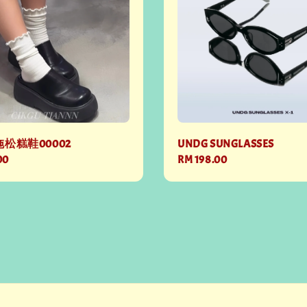
松糕鞋00002
UNDG SUNGLASSES
00
Regular
RM 198.00
price