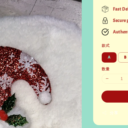
price
Fast De
Secure
Authent
款式
A
B
数量
分享