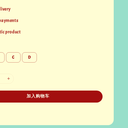
livery
 payments
ic product
C
D
加入购物车