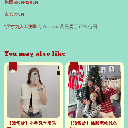
胸围 65CM-120CM
衣长 77CM
*尺寸为人工测量
存在
2-3cm
误差属于正常范围
You may also like
热卖
热卖
【清货款】小香风气质马
【清货款】韩版宽松线条