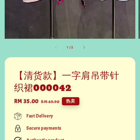
1
/
2
【清货款】一字肩吊带针
织裙000042
Sale
RM 35.00
Regular
热卖
RM 69.90
price
price
Fast Delivery
Secure payments