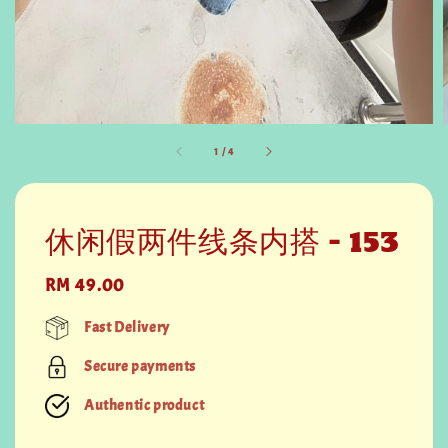
1
/
4
休闲假两件线条内搭 - 153
Regular
RM 49.00
price
Fast Delivery
Secure payments
Authentic product