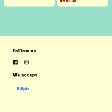
Regular
RM 85.00
price
price
Follow us
We accept