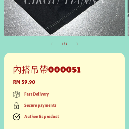
1
/
2
內搭吊帶000051
Regular
RM 59.90
price
Fast Delivery
Secure payments
Authentic product