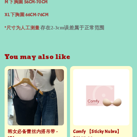
M 下胸圍 56CM-70CM
XL 下胸圍 66CM-76CM
*尺寸为人工测量
存在
2-3cm
误差属于正常范围
You may also like
韩女必备蕾丝内搭吊带 -
Comfy 【Sticky Nubra】