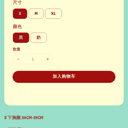
尺寸
S
M
XL
颜色
黑
奶
数量
加入购物车
分享
S 下胸圍 54CM-59CM