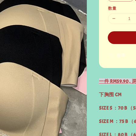
数量
分享
一件 RM59.90 , 两
下胸围 CM
SIZE S ：70 B （5
SIZE M ：75 B （
SIZE L ：80 B （6