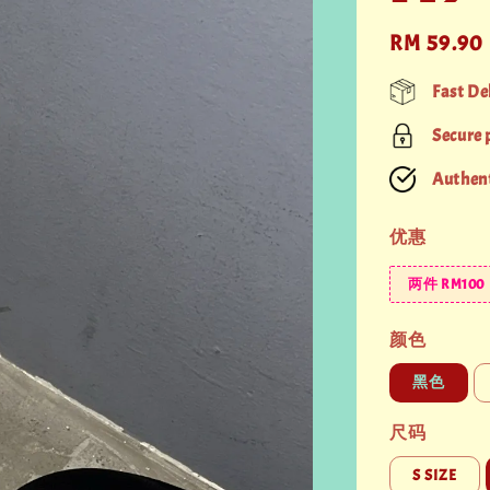
Regular
RM 59.90
price
Fast De
Secure
Authent
优惠
两件 RM100
颜色
黑色
尺码
S SIZE