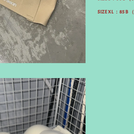
SIZE XL ：85 B 