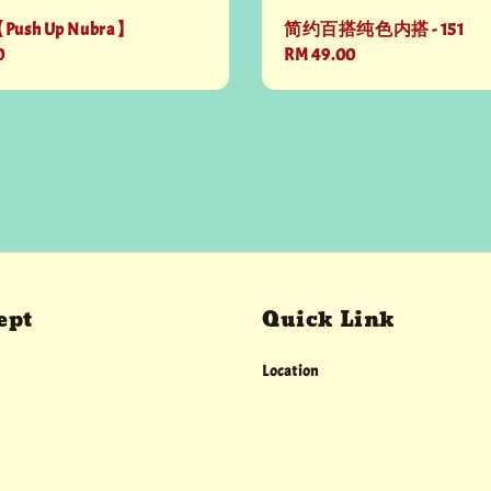
【Push Up Nubra】
简约百搭纯色内搭 - 151
0
Regular
RM 49.00
price
ept
Quick Link
Location