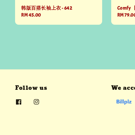
韩版百搭长袖上衣 - 642
Comfy 
Regular
RM 45.00
Regular
RM 79.0
price
price
Follow us
We acc