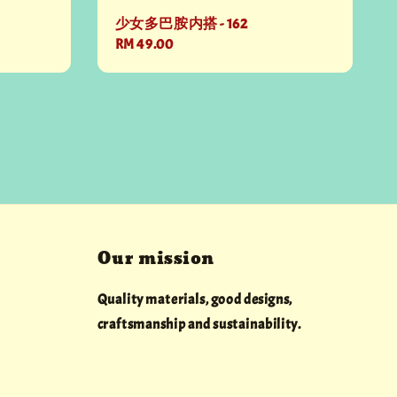
少女多巴胺内搭 - 162
Regular
RM 49.00
price
Our mission
Quality materials, good designs,
craftsmanship and sustainability.