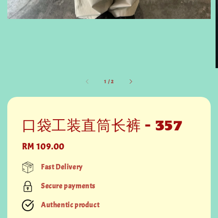
1
/
2
口袋工装直筒长裤 - 357
Regular
RM 109.00
price
Fast Delivery
Secure payments
Authentic product