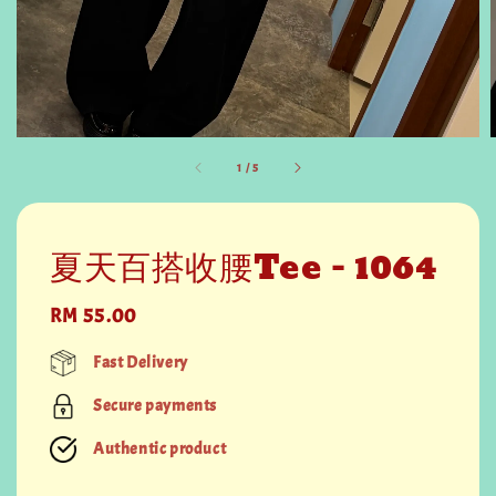
1
/
5
夏天百搭收腰Tee - 1064
Regular
RM 55.00
price
Fast Delivery
Secure payments
Authentic product