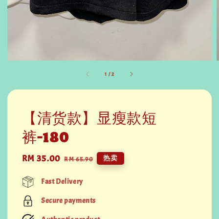
1
/
2
【清货款】显瘦款短
裤-180
Sale
RM 35.00
Regular
热卖
RM 65.90
price
price
Fast Delivery
Secure payments