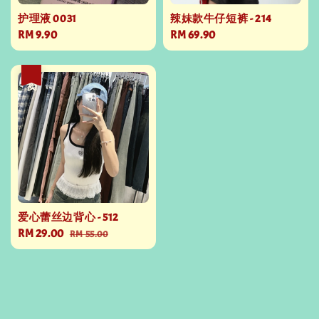
护理液 0031
辣妹款牛仔短裤 - 214
Regular
RM 9.90
Regular
RM 69.90
price
price
热卖
爱心蕾丝边背心 - 512
Sale
RM 29.00
Regular
RM 55.00
price
price