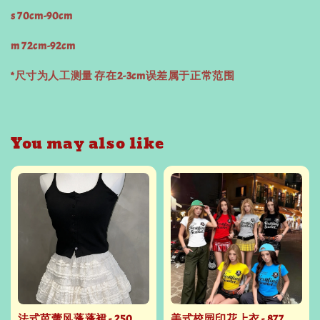
s 70cm-90cm
m 72cm-92cm
*尺寸为人工测量 存在2-3cm误差属于正常范围
You may also like
法式芭蕾风蓬蓬裙 - 250
美式校园印花上衣 - 877