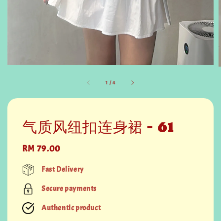
1
/
4
气质风纽扣连身裙 - 61
Regular
RM 79.00
price
Fast Delivery
Secure payments
Authentic product