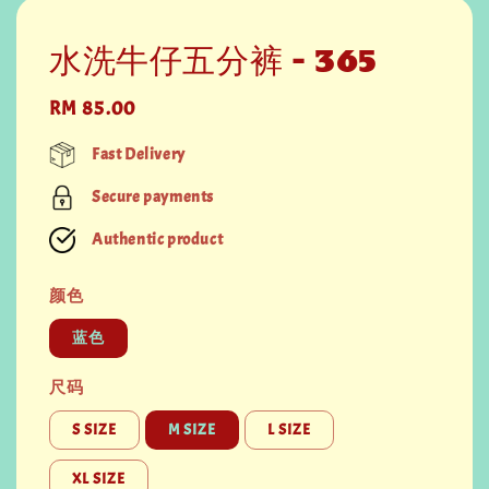
水洗牛仔五分裤 - 365
Regular
RM 85.00
price
Fast Delivery
Secure payments
Authentic product
颜色
蓝色
尺码
S SIZE
M SIZE
L SIZE
XL SIZE