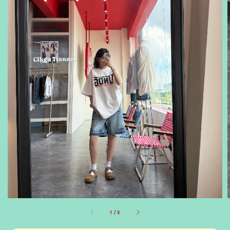
1
/
3