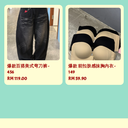
爆款百搭美式弯刀裤 -
爆款 前扣肤感抹胸内衣 -
456
149
Regular
RM 119.00
Regular
RM 59.90
price
price