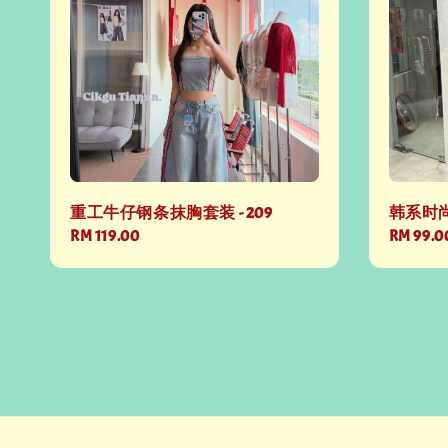
重工牛仔钢条抹胸套装 - 209
韩系时尚
Regular
RM 119.00
Regular
RM 99.0
price
price