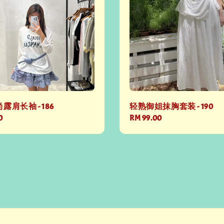
露肩长袖 - 186
轻熟御姐抹胸套装 - 190
0
Regular
RM 99.00
price