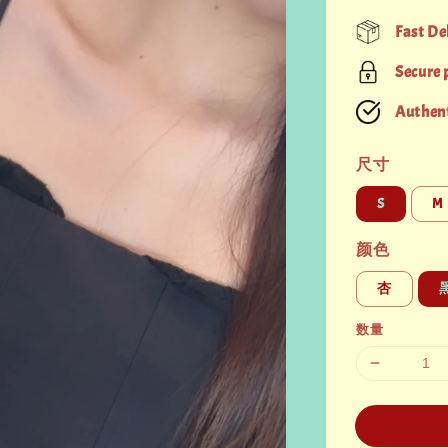
price
Fast De
Secure
Authent
尺寸
S
M
颜色
杏
数量