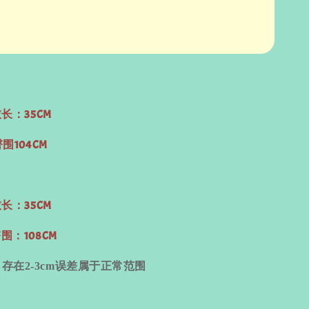
衣长：35CM
臀围104CM
衣长：35CM
围：108CM
量
存在
2-3cm
误差属于正常范围