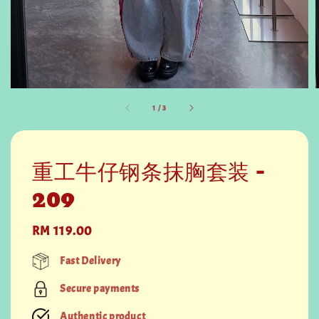
1
/
3
重工牛仔钢条抹胸套装 -
209
Regular
RM 119.00
price
Fast Delivery
Secure payments
Authentic product