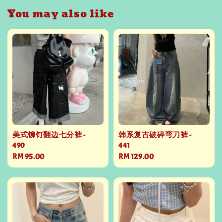
You may also like
美式铆钉翻边七分裤 -
韩系复古破碎弯刀裤 -
490
441
Regular
RM 95.00
Regular
RM 129.00
price
price