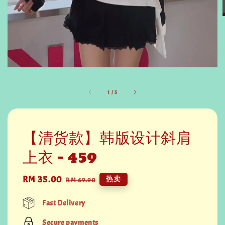
1
/
5
【清货款】韩版设计斜肩
上衣 - 459
Sale
RM 35.00
Regular
热卖
RM 69.90
price
price
Fast Delivery
Secure payments