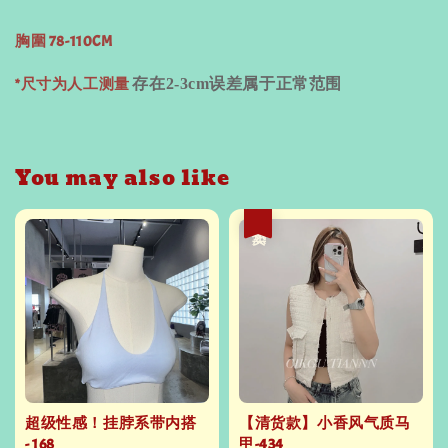
胸圍 78-110CM
*尺寸为人工测量
存在
2-3cm
误差属于正常范围
You may also like
热卖
超级性感！挂脖系带内搭
【清货款】小香风气质马
- 168
甲-434