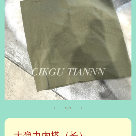
1
/
1
大弹力内搭（长）