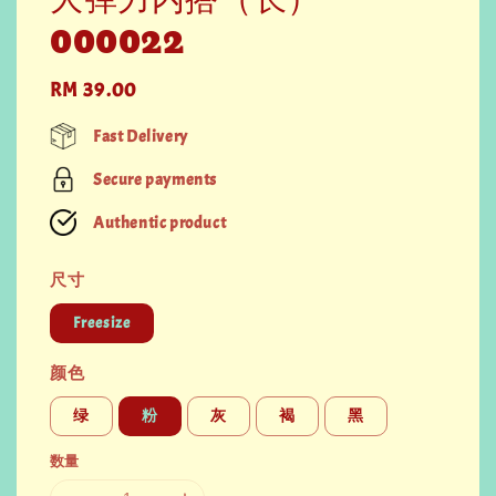
000022
Regular
RM 39.00
price
Fast Delivery
Secure payments
Authentic product
尺寸
Freesize
颜色
绿
粉
灰
褐
黑
数量