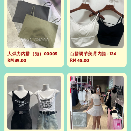
大弹力内搭（短）00005
百搭调节美背内搭 - 126
Regular
RM 39.00
Regular
RM 45.00
price
price