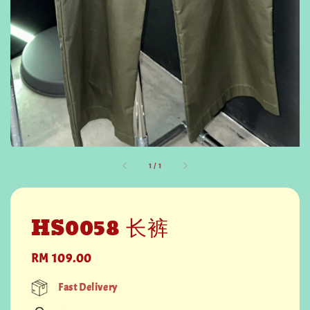
1
/
1
HS0058 长裤
Regular
RM 109.00
price
Fast Delivery